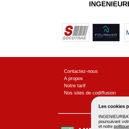
INGENIEUR
Contactez-nous
A propos
Notre tarif
Nos sites de codiffusion
Les cookies p
INGENIEURBATIM
poursuivant votr
et notre
politiqu