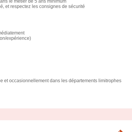
ans le métier de 5 ans minimum
é, et respectez les consignes de sécurité
mmédiatement
tion/expérience)
 et occasionnellement dans les départements limitrophes