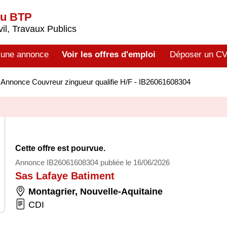
du BTP
il, Travaux Publics
 une annonce
Voir les offres d'emploi
Déposer un C
>
Annonce Couvreur zingueur qualifie H/F - IB26061608304
Cette offre est pourvue.
Annonce IB26061608304 publiée le 16/06/2026
Sas Lafaye Batiment
Montagrier
,
Nouvelle-Aquitaine
CDI