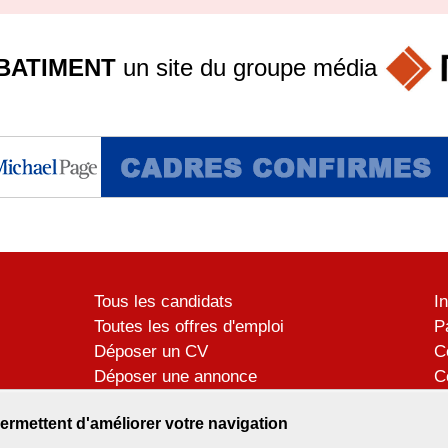
BATIMENT
un site du groupe
média
Tous les candidats
I
Toutes les offres d'emploi
P
Déposer un CV
C
Déposer une annonce
C
Témoignages utilisateurs
P
ermettent d'améliorer votre navigation