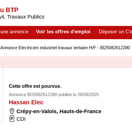
du BTP
il, Travaux Publics
 une annonce
Voir les offres d'emploi
Déposer un C
>
Annonce Electricien industriel travaux tertiaire H/F - IB25082612280
Cette offre est pourvue.
Annonce IB25082612280 publiée le 26/08/2025
Hassan Elec
Crépy-en-Valois
,
Hauts-de-France
CDI