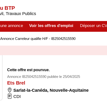
du BTP
il, Travaux Publics
 une annonce
Voir les offres d'emploi
Déposer un C
>
Annonce Carreleur qualifie H/F - IB25042515590
Cette offre est pourvue.
Annonce IB25042515590 publiée le 25/04/2025
Ets Brel
Sarlat-la-Canéda
,
Nouvelle-Aquitaine
CDI