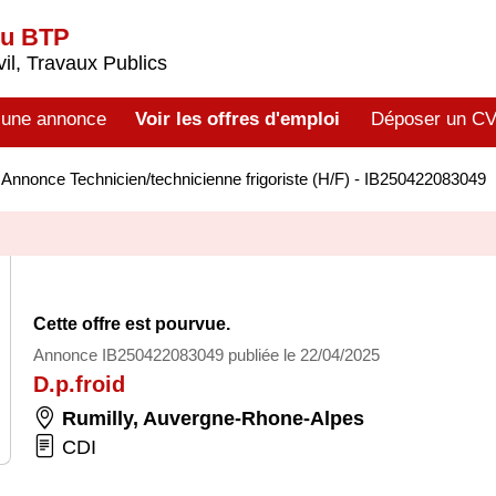
du BTP
il, Travaux Publics
 une annonce
Voir les offres d'emploi
Déposer un C
>
Annonce Technicien/technicienne frigoriste (H/F) - IB250422083049
Cette offre est pourvue.
Annonce IB250422083049 publiée le 22/04/2025
D.p.froid
Rumilly
,
Auvergne-Rhone-Alpes
CDI