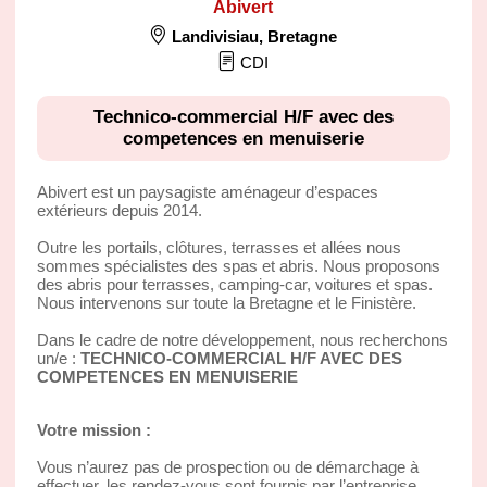
Abivert
Landivisiau
,
Bretagne
CDI
Technico-commercial H/F avec des
competences en menuiserie
Abivert est un paysagiste aménageur d’espaces
extérieurs depuis 2014.
Outre les portails, clôtures, terrasses et allées nous
sommes spécialistes des spas et abris. Nous proposons
des abris pour terrasses, camping-car, voitures et spas.
Nous intervenons sur toute la Bretagne et le Finistère.
Dans le cadre de notre développement, nous recherchons
un/e :
TECHNICO-COMMERCIAL H/F AVEC DES
COMPETENCES EN MENUISERIE
Votre mission :
Vous n’aurez pas de prospection ou de démarchage à
effectuer, les rendez-vous sont fournis par l’entreprise.