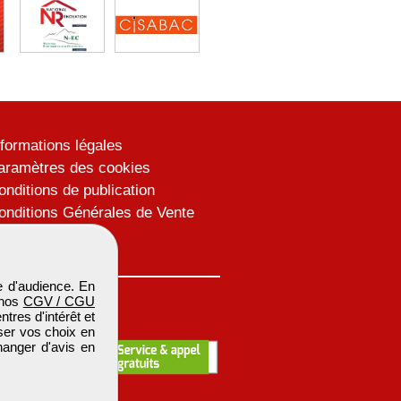
nformations légales
aramètres des cookies
onditions de publication
onditions Générales de Vente
lan du site
 d'audience. En
 nos
CGV / CGU
res d'intérêt et
iser vos choix en
hanger d'avis en