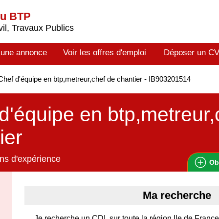
du BTP
il, Travaux Publics
 une annonce
Voir les offres d'emploi
Déposer un C
hef d'équipe en btp,metreur,chef de chantier - IB903201514
d'équipe en btp,metreur,
ier
ns d'expérience
Ob
Ma recherche
Je recherche un CDI, sur toute la région Ile de Fran