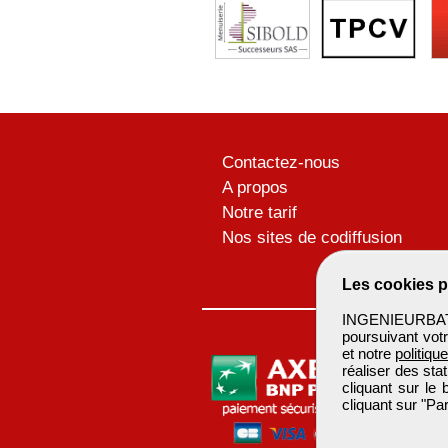
Contactez-nous
A propos
Notre tarif
Nos sites de codiffusion
Les cookies p
INGENIEURBATIM
poursuivant votr
et notre
politiqu
réaliser des sta
cliquant sur le
cliquant sur "P