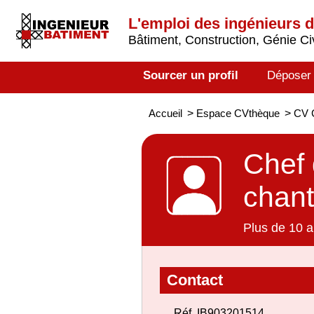
L'emploi des ingénieurs 
Bâtiment, Construction, Génie Civ
Sourcer un profil
Déposer
Accueil
>
Espace CVthèque
>
CV C
Chef 
chant
Plus de 10 a
Contact
Réf. IB903201514