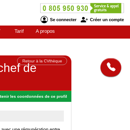
Se connecter
Créer un compte
V
Tarif
A propos
Retour à la CVthèque
chef de
tenir
les
coordonnées
de ce profil
ce avec une rémunération entre