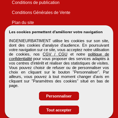
Conditions de publication
Conditions Générales de Vente
Plan du site
Les cookies permettent d'améliorer votre navigation
INGENIEURBATIMENT utilise les cookies sur son site,
dont des cookies d'analyse d'audience. En poursuivant
votre navigation sur ce site, vous acceptez notre utilisation
de cookies, nos
CGV / CGU
et notre
politique de
confidentialité
pour vous proposer des services adaptés à
vos centres d'intérêt et réaliser des statistiques de visites.
Vous pouvez choisir de refuser ou de personnaliser vos
choix en cliquant sur le bouton "Personnaliser". Par
ailleurs, vous pouvez à tout moment changer d'avis en
cliquant sur "Paramètres des cookies" situé en bas de
page.
Personnaliser
Obtenir ses
Tout accepter
coordonnées
INGENIEURBATIMENT