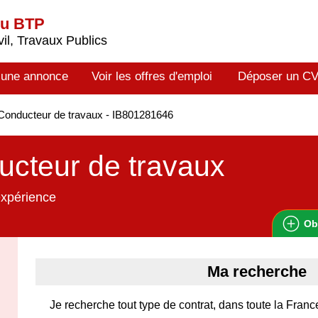
du BTP
il, Travaux Publics
 une annonce
Voir les offres d'emploi
Déposer un C
onducteur de travaux - IB801281646
cteur de travaux
expérience
Ob
Ma recherche
Je recherche tout type de contrat, dans toute la Franc