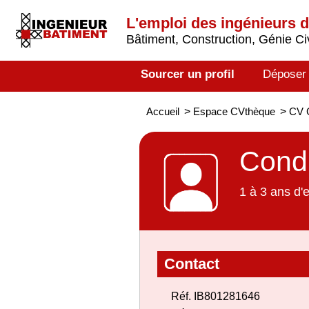
L'emploi des ingénieurs 
Bâtiment, Construction, Génie Civ
Sourcer un profil
Déposer
Accueil
>
Espace CVthèque
>
CV C
Condu
1 à 3 ans d'
Contact
Réf. IB801281646