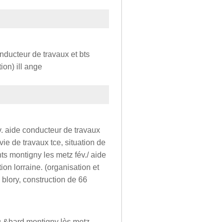
onducteur de travaux et bts
ion) ill ange
ov. aide conducteur de travaux
vie de travaux tce, situation de
ts montigny les metz fév./ aide
ion lorraine. (organisation et
e blory, construction de 66
u &bard montigny lès metz