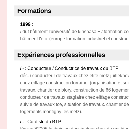
Formations
1999
:
/ dut bâtiment l'université de kinshasa + / formation c
bâtiment l'efic (europe formation industriel et construct
Expériences professionnelles
/ -
: Conducteur / Conductrice de travaux du BTP
déc. / conducteur de travaux chez elite metz juillet/n
chez eiffage construction lorraine. (organisation et sui
travaux. chantier de blory, construction de 66 logemen
conducteur de travaux stagiaire chez eiffage construct
suivie de travaux tce, situation de travaux. chantier d
logements montigny les metz).
/ -
: Cordiste du BTP
fév./août2006 technicien dessinateur chez de mathie