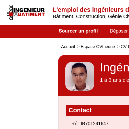
L'emploi des ingénieurs 
Bâtiment, Construction, Génie Civ
Sourcer un profil
Déposer
Accueil
>
Espace CVthèque
>
CV I
Ingén
1 à 3 ans d'
Contact
Réf. IB701241647