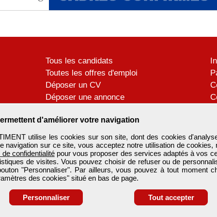
Tous les candidats
I
Toutes les offres d'emploi
P
Déposer un CV
C
Déposer une annonce
C
Témoignages utilisateurs
P
ermettent d'améliorer votre navigation
ENT utilise les cookies sur son site, dont des cookies d'analyse
e navigation sur ce site, vous acceptez notre utilisation de cookies,
e de confidentialité
pour vous proposer des services adaptés à vos cent
tistiques de visites. Vous pouvez choisir de refuser ou de personnal
 bouton "Personnaliser". Par ailleurs, vous pouvez à tout moment c
aramètres des cookies" situé en bas de page.
Personnaliser
Tout accepter