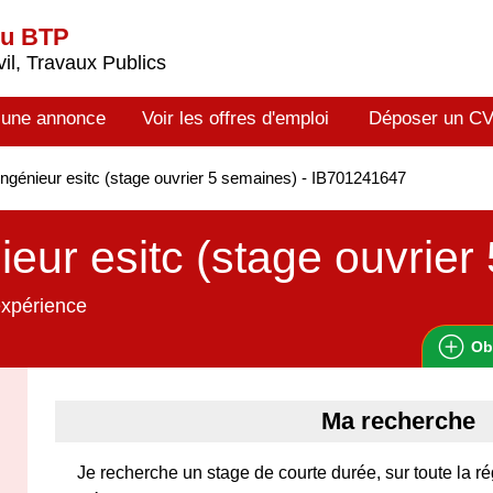
du BTP
il, Travaux Publics
 une annonce
Voir les offres d'emploi
Déposer un C
ngénieur esitc (stage ouvrier 5 semaines) - IB701241647
ieur esitc (stage ouvrier
expérience
Ob
Ma recherche
Je recherche un stage de courte durée, sur toute la ré