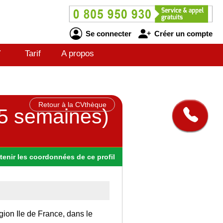
Se connecter
Créer un compte
V
Tarif
A propos
Retour à la CVthèque
 5 semaines)
tenir
les
coordonnées
de ce profil
gion Ile de France, dans le