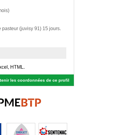
mois)
asteur (juvisy 91) 15 jours.
xcel, HTML.
enir les coordonnées de ce profil