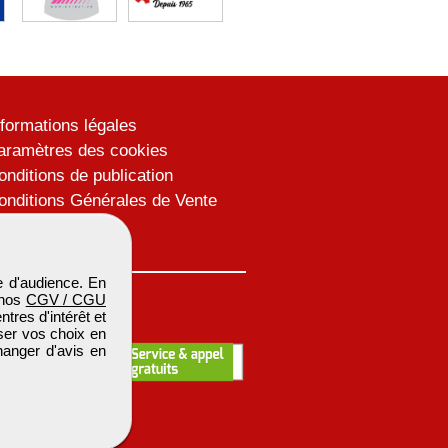
nformations légales
aramètres des cookies
onditions de publication
onditions Générales de Vente
lan du site
 d'audience. En
 nos
CGV / CGU
res d'intérêt et
iser vos choix en
hanger d'avis en