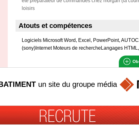
eté préparateur de commandes chez morgan (la cour
loisirs
Atouts et compétences
Logiciels Microsoft Word, Excel, PowerPoint, AUTOCA
(sony)Internet Moteurs de rechercheLangages HT
Obt
BATIMENT
un site du groupe
média