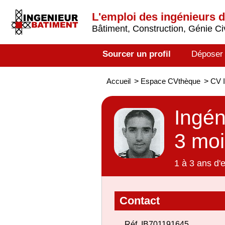
L'emploi des ingénieurs 
Bâtiment, Construction, Génie Civ
Sourcer un profil
Déposer
Accueil
>
Espace CVthèque
>
CV I
Ingén
3 moi
1 à 3 ans d'
Contact
Réf. IB701191645