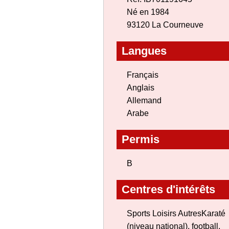
Né en 1984
93120 La Courneuve
Langues
Français
Anglais
Allemand
Arabe
Permis
B
Centres d'intérêts
Sports Loisirs AutresKaraté
(niveau national), football,