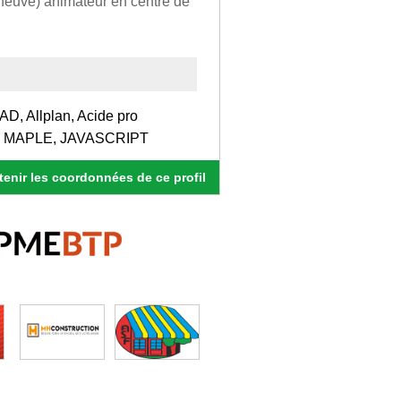
neuve) animateur en centre de
D, Allplan, Acide pro
ML, MAPLE, JAVASCRIPT
enir les coordonnées de ce profil