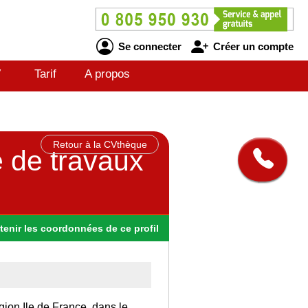
Se connecter
Créer un compte
V
Tarif
A propos
Retour à la CVthèque
e de travaux
tenir
les
coordonnées
de ce profil
gion Ile de France, dans le