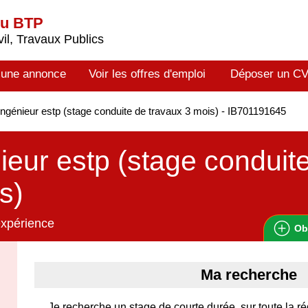
du BTP
il, Travaux Publics
 une annonce
Voir les offres d'emploi
Déposer un C
ngénieur estp (stage conduite de travaux 3 mois) - IB701191645
ieur estp (stage conduit
s)
expérience
Ob
Ma recherche
Je recherche un stage de courte durée, sur toute la ré