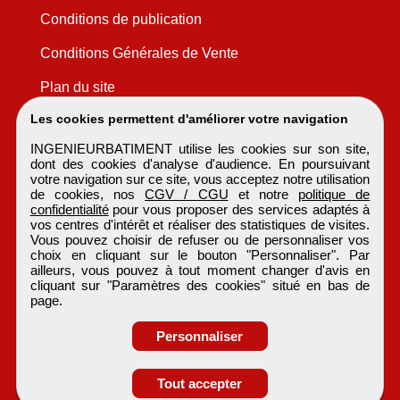
Conditions de publication
Conditions Générales de Vente
Plan du site
Les cookies permettent d'améliorer votre navigation
INGENIEURBATIMENT utilise les cookies sur son site,
dont des cookies d'analyse d'audience. En poursuivant
votre navigation sur ce site, vous acceptez notre utilisation
de cookies, nos
CGV / CGU
et notre
politique de
confidentialité
pour vous proposer des services adaptés à
vos centres d'intérêt et réaliser des statistiques de visites.
Vous pouvez choisir de refuser ou de personnaliser vos
choix en cliquant sur le bouton "Personnaliser". Par
ailleurs, vous pouvez à tout moment changer d'avis en
cliquant sur "Paramètres des cookies" situé en bas de
page.
Personnaliser
Obtenir ses
Tout accepter
coordonnées
INGENIEURBATIMENT