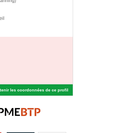
lanning)
eil
enir les coordonnées de ce profil