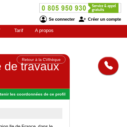
Se connecter
Créer un compte
V
Tarif
A propos
Retour à la CVthèque
e de travaux
tenir
les
coordonnées
de ce profil
gion Ile de France, dans le