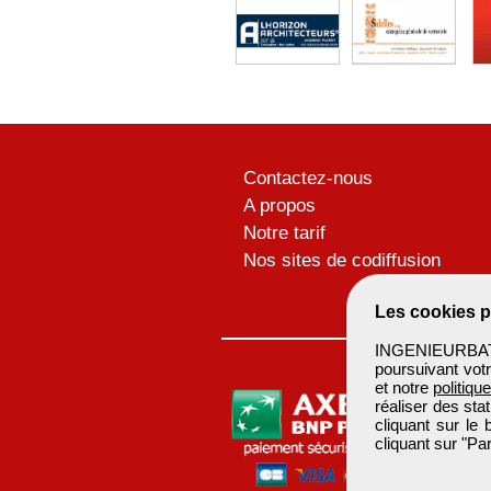
Contactez-nous
A propos
Notre tarif
Nos sites de codiffusion
Les cookies p
INGENIEURBATIM
poursuivant votr
et notre
politiqu
réaliser des sta
cliquant sur le
cliquant sur "P