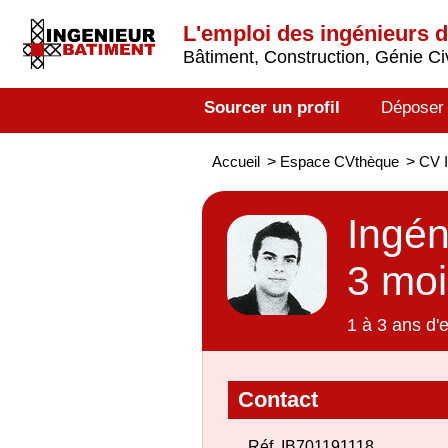
L'emploi des ingénieurs 
Bâtiment, Construction, Génie Civ
Sourcer un profil
Déposer
Accueil
>
Espace CVthèque
>
CV I
Ingén
3 moi
1 à 3 ans d'
Contact
Réf. IB701191118