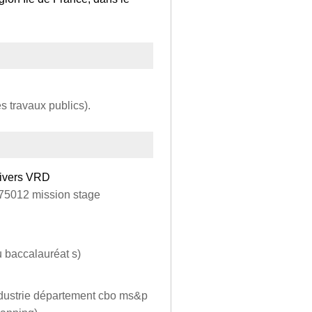
s travaux publics).
Divers VRD
s 75012 mission stage
u baccalauréat s)
industrie département cbo ms&p