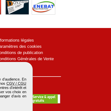
nformations légales
aramètres des cookies
onditions de publication
onditions Générales de Vente
lan du site
 d'audience. En
 nos
CGV / CGU
res d'intérêt et
iser vos choix en
hanger d'avis en