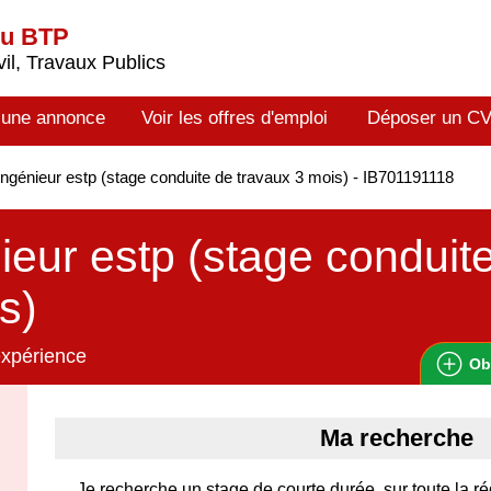
du BTP
il, Travaux Publics
 une annonce
Voir les offres d'emploi
Déposer un C
ngénieur estp (stage conduite de travaux 3 mois) - IB701191118
ieur estp (stage conduit
s)
expérience
Ob
Ma recherche
Je recherche un stage de courte durée, sur toute la ré