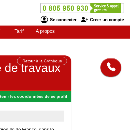
Se connecter
Créer un compte
V
Tarif
A propos
Retour à la CVthèque
e de travaux
tenir
les
coordonnées
de ce profil
gion Ile de France, dans le