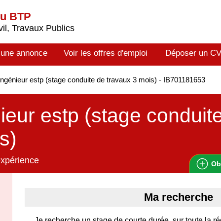
du BTP
il, Travaux Publics
 une annonce
Voir les offres d'emploi
Déposer un C
ngénieur estp (stage conduite de travaux 3 mois) - IB701181653
ieur estp (stage conduit
s)
expérience
Ob
Ma recherche
Je recherche un stage de courte durée, sur toute la ré