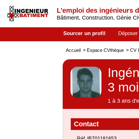
L'emploi des ingénieurs 
Bâtiment, Construction, Génie Civ
Sourcer un profil
Déposer
Accueil
>
Espace CVthèque
>
CV I
Ingén
3 moi
1 à 3 ans d'
Contact
Réf. IB701181653