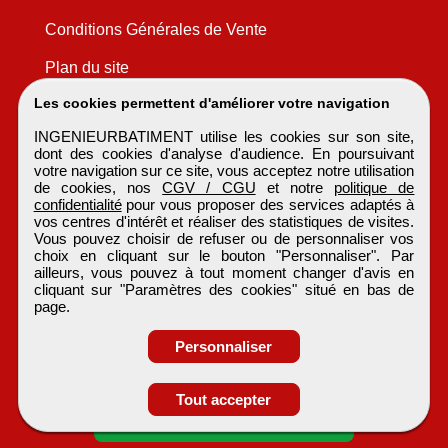
Conditions Générales de Vente
Plan du site
Les cookies permettent d'améliorer votre navigation
INGENIEURBATIMENT utilise les cookies sur son site,
dont des cookies d'analyse d'audience. En poursuivant
votre navigation sur ce site, vous acceptez notre utilisation
de cookies, nos
CGV / CGU
et notre
politique de
confidentialité
pour vous proposer des services adaptés à
vos centres d'intérêt et réaliser des statistiques de visites.
Vous pouvez choisir de refuser ou de personnaliser vos
choix en cliquant sur le bouton "Personnaliser". Par
ailleurs, vous pouvez à tout moment changer d'avis en
cliquant sur "Paramètres des cookies" situé en bas de
page.
Personnaliser
Obtenir ses
Tout accepter
coordonnées
INGENIEURBATIMENT
Tous droits réservés © 1999 - 2026