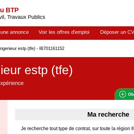
du BTP
il, Travaux Publics
 une annonce
Voir les offres d'emploi
Déposer un C
ngenieur estp (tfe) - IB701161152
ieur estp (tfe)
expérience
Ob
Ma recherche
Je recherche tout type de contrat, sur toute la région 