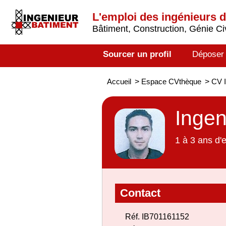
L'emploi des ingénieurs 
Bâtiment, Construction, Génie Civ
Sourcer un profil
Déposer
Accueil
>
Espace CVthèque
>
CV I
Ingen
1 à 3 ans d'
Contact
Réf. IB701161152