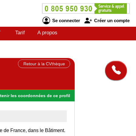
Se connecter
Créer un compte
V
Tarif
A propos
Retour à la CVthèque
tenir
les
coordonnées
de ce profil
Ile de France, dans le Bâtiment.