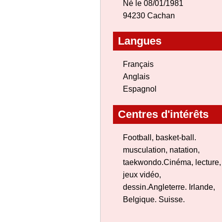
Né le 08/01/1981
94230 Cachan
Langues
Français
Anglais
Espagnol
Centres d'intérêts
Football, basket-ball.
musculation, natation,
taekwondo.Cinéma, lecture,
jeux vidéo,
dessin.Angleterre. Irlande,
Belgique. Suisse.