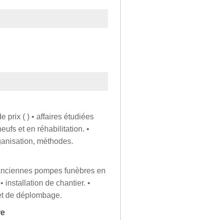
 prix ( ) • affaires étudiées
ufs et en réhabilitation. •
rganisation, méthodes.
es anciennes pompes funèbres en
 installation de chantier. •
 et de déplombage.
re