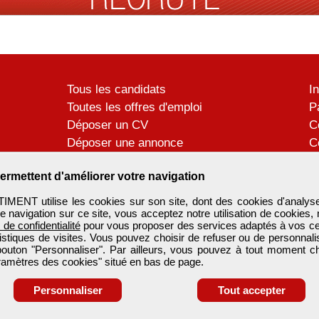
Tous les candidats
I
Toutes les offres d'emploi
P
Déposer un CV
C
Déposer une annonce
C
Témoignages utilisateurs
P
ermettent d'améliorer votre navigation
ENT utilise les cookies sur son site, dont des cookies d'analyse
e navigation sur ce site, vous acceptez notre utilisation de cookies,
e de confidentialité
pour vous proposer des services adaptés à vos cent
tistiques de visites. Vous pouvez choisir de refuser ou de personnal
 bouton "Personnaliser". Par ailleurs, vous pouvez à tout moment c
aramètres des cookies" situé en bas de page.
Personnaliser
Tout accepter