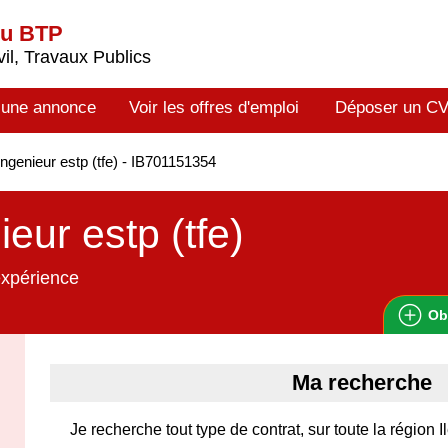
du BTP
il, Travaux Publics
 une annonce
Voir les offres d'emploi
Déposer un C
ngenieur estp (tfe) - IB701151354
ieur estp (tfe)
expérience
Ob
Ma recherche
Je recherche tout type de contrat, sur toute la région 