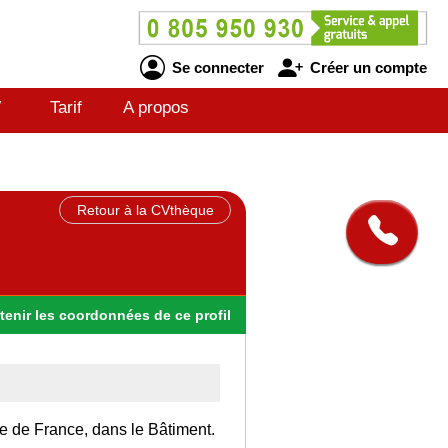
Se connecter
Créer un compte
V
Tarif
A propos
Retour à la CVthèque
tenir
les
coordonnées
de ce profil
Ile de France, dans le Bâtiment.