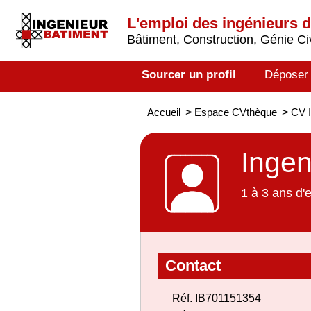
L'emploi des ingénieurs 
Bâtiment, Construction, Génie Civ
Sourcer un profil
Déposer
Accueil
>
Espace CVthèque
>
CV I
Ingen
1 à 3 ans d'
Contact
Réf. IB701151354