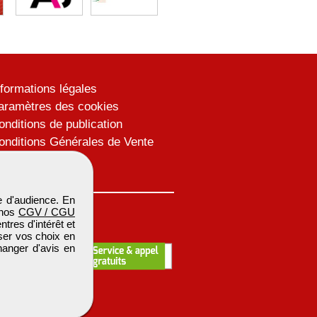
nformations légales
aramètres des cookies
onditions de publication
onditions Générales de Vente
lan du site
 d'audience. En
 nos
CGV / CGU
res d'intérêt et
iser vos choix en
hanger d'avis en