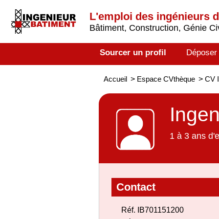
L'emploi des ingénieurs 
Bâtiment, Construction, Génie Civ
Sourcer un profil
Déposer
Accueil
>
Espace CVthèque
>
CV I
Ingen
1 à 3 ans d'
Contact
Réf. IB701151200