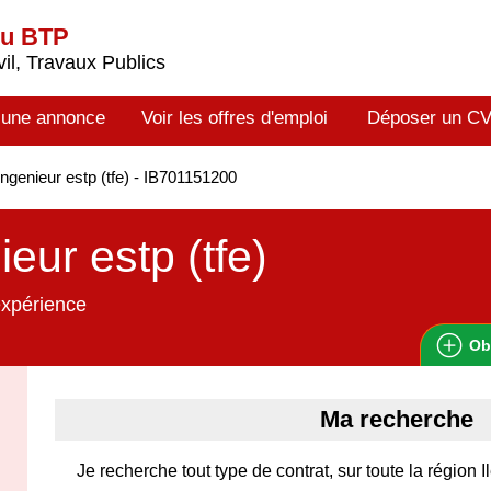
du BTP
il, Travaux Publics
 une annonce
Voir les offres d'emploi
Déposer un C
ngenieur estp (tfe) - IB701151200
ieur estp (tfe)
expérience
Ob
Ma recherche
Je recherche tout type de contrat, sur toute la région 