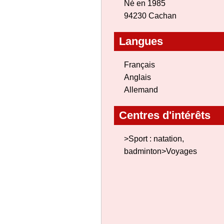
Né en 1985
94230 Cachan
Langues
Français
Anglais
Allemand
Centres d'intérêts
>Sport : natation,
badminton>Voyages