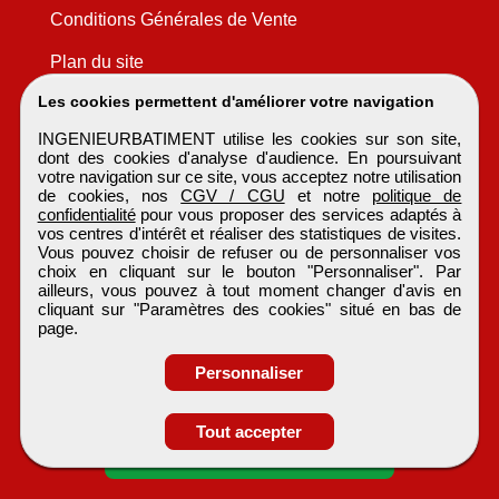
Conditions Générales de Vente
Plan du site
Les cookies permettent d'améliorer votre navigation
INGENIEURBATIMENT utilise les cookies sur son site,
dont des cookies d'analyse d'audience. En poursuivant
votre navigation sur ce site, vous acceptez notre utilisation
de cookies, nos
CGV / CGU
et notre
politique de
confidentialité
pour vous proposer des services adaptés à
vos centres d'intérêt et réaliser des statistiques de visites.
Vous pouvez choisir de refuser ou de personnaliser vos
choix en cliquant sur le bouton "Personnaliser". Par
ailleurs, vous pouvez à tout moment changer d'avis en
cliquant sur "Paramètres des cookies" situé en bas de
page.
Personnaliser
Obtenir ses
Tout accepter
coordonnées
INGENIEURBATIMENT
Tous droits réservés © 1999 - 2026