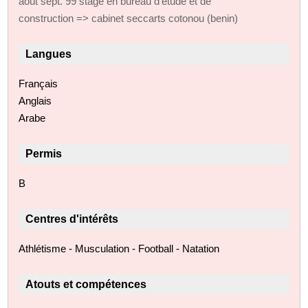
août sept. 99 stage en bureau d'etude et de
construction => cabinet seccarts cotonou (benin)
Langues
Français
Anglais
Arabe
Permis
B
Centres d'intérêts
Athlétisme - Musculation - Football - Natation
Atouts et compétences