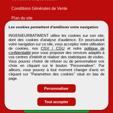
Conditions Générales de Vente
Plan du site
Les cookies permettent d'améliorer votre navigation
INGENIEURBATIMENT utilise les cookies sur son site,
dont des cookies d'analyse d'audience. En poursuivant
votre navigation sur ce site, vous acceptez notre utilisation
de cookies, nos
CGV / CGU
et notre
politique de
confidentialité
pour vous proposer des services adaptés à
vos centres d'intérêt et réaliser des statistiques de visites.
Vous pouvez choisir de refuser ou de personnaliser vos
choix en cliquant sur le bouton "Personnaliser". Par
ailleurs, vous pouvez à tout moment changer d'avis en
cliquant sur "Paramètres des cookies" situé en bas de
page.
Personnaliser
Obtenir ses
Tout accepter
coordonnées
INGENIEURBATIMENT
Tous droits réservés © 1999 - 2026