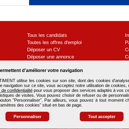
Tous les candidats
I
Toutes les offres d'emploi
P
Déposer un CV
C
Déposer une annonce
C
Témoignages utilisateurs
P
ermettent d'améliorer votre navigation
ENT utilise les cookies sur son site, dont des cookies d'analyse
e navigation sur ce site, vous acceptez notre utilisation de cookies,
e de confidentialité
pour vous proposer des services adaptés à vos cent
tistiques de visites. Vous pouvez choisir de refuser ou de personnal
 bouton "Personnaliser". Par ailleurs, vous pouvez à tout moment c
aramètres des cookies" situé en bas de page.
Personnaliser
Tout accepter