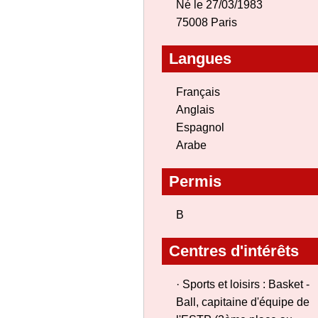
Né le 27/03/1983
75008 Paris
Langues
Français
Anglais
Espagnol
Arabe
Permis
B
Centres d'intérêts
· Sports et loisirs : Basket -
Ball, capitaine d'équipe de