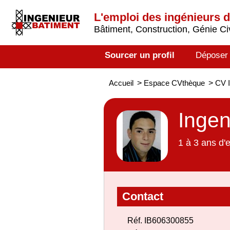
L'emploi des ingénieurs 
Bâtiment, Construction, Génie Civ
Sourcer un profil
Déposer
Accueil
>
Espace CVthèque
>
CV I
Inge
1 à 3 ans d'
Contact
Réf. IB606300855