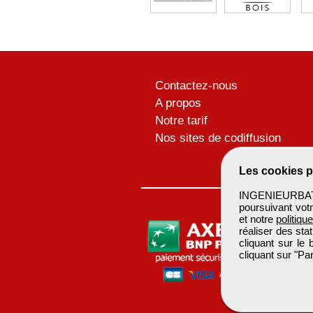
Contactez-nous
A propos
Notre tarif
Nos sites de codiffusion
Les cookies p
INGENIEURBATIM
poursuivant votr
et notre
politiqu
réaliser des sta
cliquant sur le
cliquant sur "P