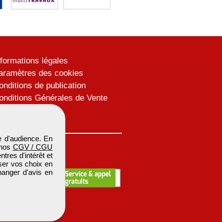
nformations légales
aramètres des cookies
onditions de publication
onditions Générales de Vente
lan du site
 d'audience. En
 nos
CGV / CGU
res d'intérêt et
iser vos choix en
hanger d'avis en