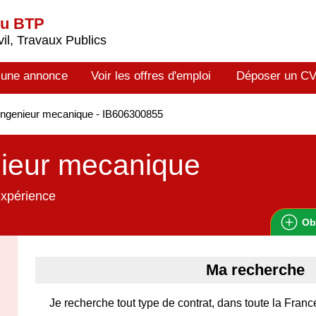
du BTP
il, Travaux Publics
 une annonce
Voir les offres d'emploi
Déposer un C
ngenieur mecanique - IB606300855
nieur mecanique
expérience
Ob
Ma recherche
Je recherche tout type de contrat, dans toute la France