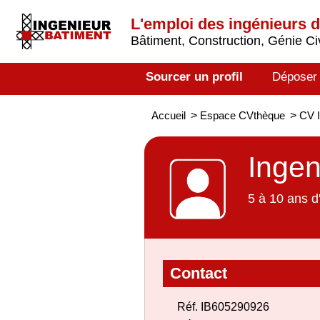
L'emploi des ingénieurs 
Bâtiment, Construction, Génie Civ
Sourcer un profil
Déposer
Accueil
>
Espace CVthèque
>
CV I
Ingen
5 à 10 ans d
Contact
Réf. IB605290926