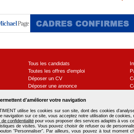
Tous les candidats
I
Toutes les offres d'emploi
P
Déposer un CV
C
Déposer une annonce
C
Témoignages utilisateurs
P
ermettent d'améliorer votre navigation
ENT utilise les cookies sur son site, dont des cookies d'analyse
e navigation sur ce site, vous acceptez notre utilisation de cookies,
e de confidentialité
pour vous proposer des services adaptés à vos cent
tistiques de visites. Vous pouvez choisir de refuser ou de personnal
 bouton "Personnaliser". Par ailleurs, vous pouvez à tout moment c