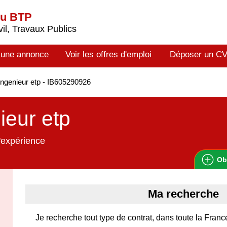
du BTP
il, Travaux Publics
 une annonce
Voir les offres d'emploi
Déposer un C
ngenieur etp - IB605290926
ieur etp
'expérience
Ob
Ma recherche
Je recherche tout type de contrat, dans toute la Franc