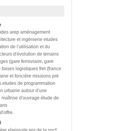
e
'études arep aménagement
tecture et ingénierie etudes
ion de l'utilisation et du
teurs d'évolution de terrains
ges (gare ferroviaire, gare
bases logistiques fret (france
ine et foncière missions pré
s.etudes de programmation
n urbaine autour d'une
e maîtrise d'ouvrage étude de
lans
'offre.
l
ère régionale prg de la sncf,