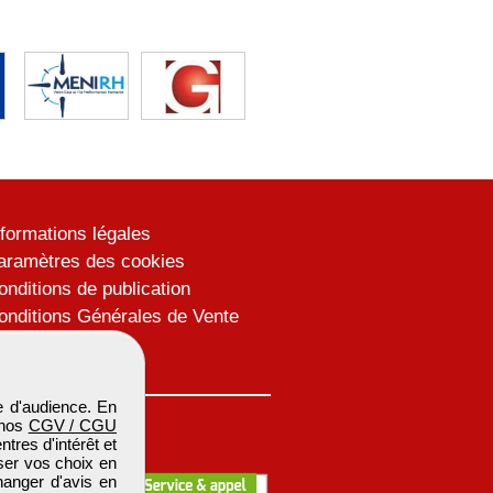
nformations légales
aramètres des cookies
onditions de publication
onditions Générales de Vente
lan du site
 d'audience. En
 nos
CGV / CGU
res d'intérêt et
iser vos choix en
hanger d'avis en