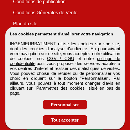
Conditions de publication
Conditions Générales de Vente
Plan du site
Les cookies permettent d'améliorer votre navigation
INGENIEURBATIMENT utilise les cookies sur son site,
dont des cookies d'analyse d'audience. En poursuivant
votre navigation sur ce site, vous acceptez notre utilisation
de cookies, nos
CGV / CGU
et notre
politique de
confidentialité
pour vous proposer des services adaptés à
vos centres d'intérêt et réaliser des statistiques de visites.
Vous pouvez choisir de refuser ou de personnaliser vos
choix en cliquant sur le bouton "Personnaliser". Par
ailleurs, vous pouvez à tout moment changer d'avis en
cliquant sur "Paramètres des cookies" situé en bas de
page.
Personnaliser
Obtenir ses
Tout accepter
coordonnées
INGENIEURBATIMENT
Tous droits réservés © 1999 - 2026