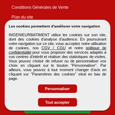
Conditions Générales de Vente
Plan du site
Les cookies permettent d'améliorer votre navigation
INGENIEURBATIMENT utilise les cookies sur son site,
dont des cookies d'analyse d'audience. En poursuivant
votre navigation sur ce site, vous acceptez notre utilisation
de cookies, nos
CGV / CGU
et notre
politique de
confidentialité
pour vous proposer des services adaptés à
vos centres d'intérêt et réaliser des statistiques de visites.
Vous pouvez choisir de refuser ou de personnaliser vos
choix en cliquant sur le bouton "Personnaliser". Par
ailleurs, vous pouvez à tout moment changer d'avis en
cliquant sur "Paramètres des cookies" situé en bas de
page.
Personnaliser
Obtenir ses
Tout accepter
coordonnées
INGENIEURBATIMENT
Tous droits réservés © 1999 - 2026