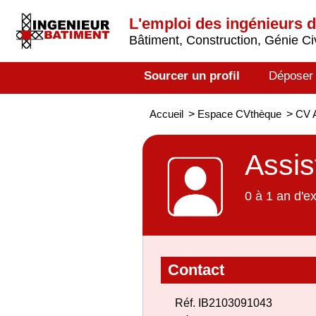
L'emploi des ingénieurs 
Bâtiment, Construction, Génie Civ
Sourcer un profil
Déposer
Accueil
>
Espace CVthèque
>
CV A
Assis
0 à 1 an d'e
Contact
Réf. IB2103091043