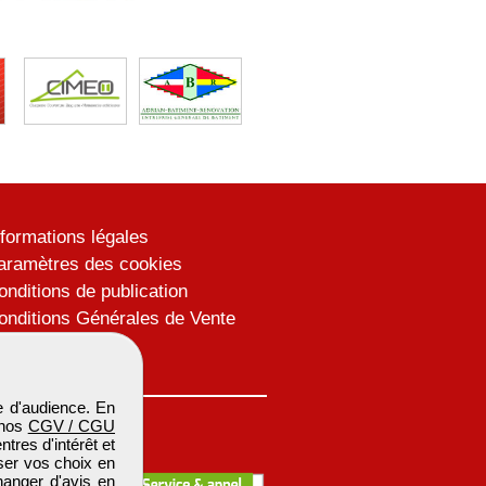
nformations légales
aramètres des cookies
onditions de publication
onditions Générales de Vente
lan du site
 d'audience. En
 nos
CGV / CGU
res d'intérêt et
iser vos choix en
hanger d'avis en