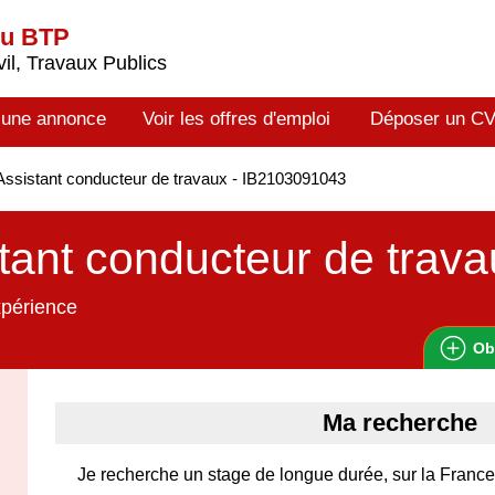
du BTP
il, Travaux Publics
 une annonce
Voir les offres d'emploi
Déposer un C
ssistant conducteur de travaux - IB2103091043
tant conducteur de trav
xpérience
Ob
Ma recherche
Je recherche un stage de longue durée, sur la France