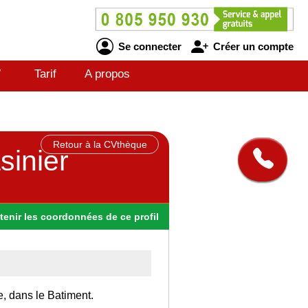
Se connecter
Créer un compte
V
Tarif
A propos
Retour à la CVthèque
sinier
tenir
les
coordonnées
de ce profil
e, dans le Batiment.