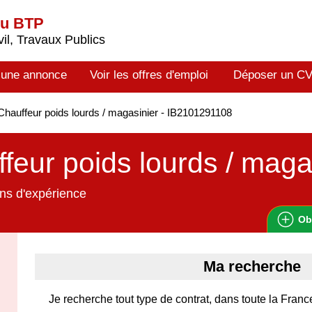
du BTP
il, Travaux Publics
 une annonce
Voir les offres d'emploi
Déposer un C
hauffeur poids lourds / magasinier - IB2101291108
feur poids lourds / maga
ns d'expérience
Ob
Ma recherche
Je recherche tout type de contrat, dans toute la Franc