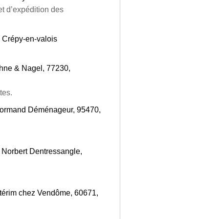
et d’expédition des
, Crépy-en-valois
hne & Nagel, 77230,
tes.
normand Déménageur, 95470,
 Norbert Dentressangle,
térim chez Vendôme, 60671,