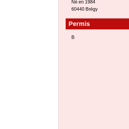
Né en 1984
60440 Brégy
Permis
B