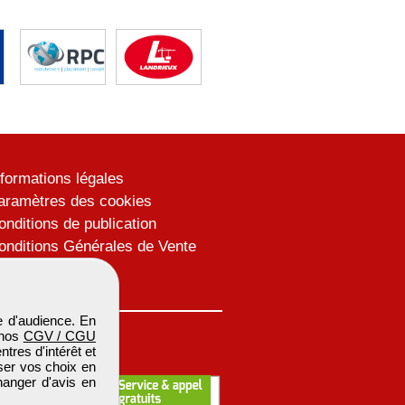
nformations légales
aramètres des cookies
onditions de publication
onditions Générales de Vente
lan du site
 d'audience. En
 nos
CGV / CGU
res d'intérêt et
iser vos choix en
hanger d'avis en