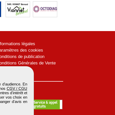
nformations légales
aramètres des cookies
onditions de publication
onditions Générales de Vente
lan du site
 d'audience. En
 nos
CGV / CGU
res d'intérêt et
iser vos choix en
hanger d'avis en