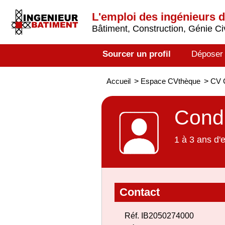
L'emploi des ingénieurs 
Bâtiment, Construction, Génie Civ
Sourcer un profil
Déposer
Accueil
>
Espace CVthèque
>
CV C
Condu
1 à 3 ans d'
Contact
Réf. IB2050274000