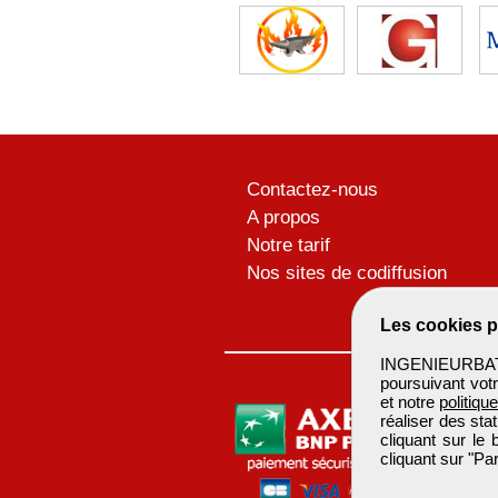
Contactez-nous
A propos
Notre tarif
Nos sites de codiffusion
Les cookies p
INGENIEURBATIM
poursuivant votr
et notre
politiqu
réaliser des sta
cliquant sur le
cliquant sur "P