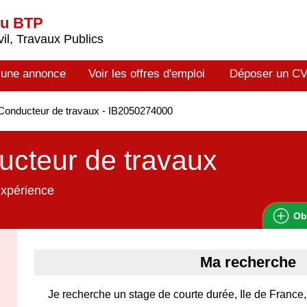
du BTP
il, Travaux Publics
 une annonce
Voir les offres d'emploi
Déposer un C
onducteur de travaux - IB2050274000
cteur de travaux
expérience
Ob
Ma recherche
Je recherche un stage de courte durée, Ile de France,