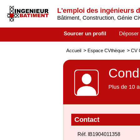
L'emploi des ingénieurs 
Bâtiment, Construction, Génie Civ
Sourcer un profil
Déposer
Accueil
>
Espace CVthèque
>
CV C
Condu
Plus de 10 a
Contact
Réf. IB1904011358