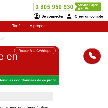
Se connecter
Créer un compte
V
Tarif
A propos
322
Retour à la CVthèque
e en
tenir
les
coordonnées
de ce profil
tranger avec une rémunération