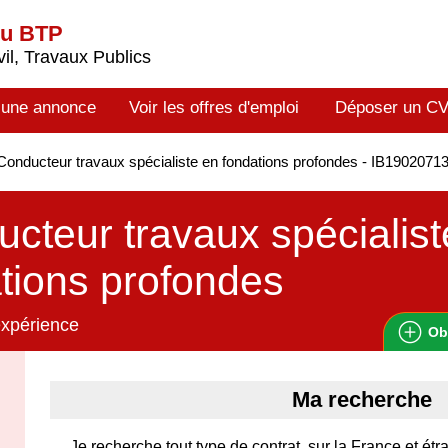
du BTP
il, Travaux Publics
 une annonce
Voir les offres d'emploi
Déposer un C
onducteur travaux spécialiste en fondations profondes - IB1902071
cteur travaux spécialist
tions profondes
expérience
Ob
Ma recherche
Je recherche tout type de contrat, sur la France et é