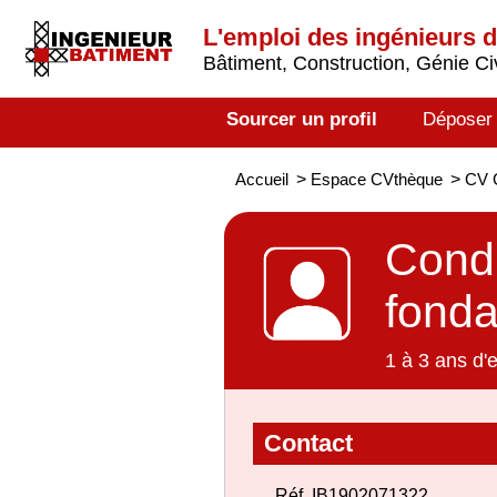
L'emploi des ingénieurs 
Bâtiment, Construction, Génie Civ
Sourcer un profil
Déposer
Accueil
>
Espace CVthèque
>
CV C
Condu
fonda
1 à 3 ans d'
Contact
Réf. IB1902071322