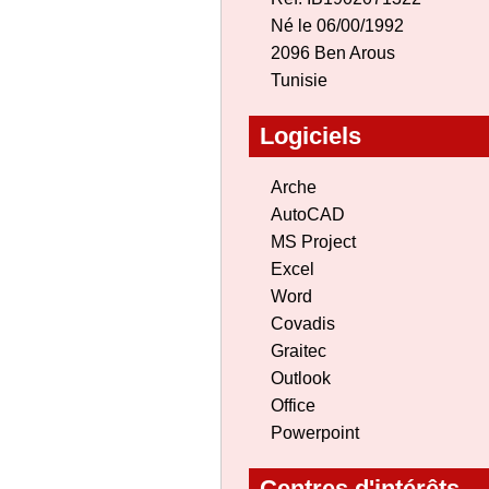
Né le 06/00/1992
2096 Ben Arous
Tunisie
Logiciels
Arche
AutoCAD
MS Project
Excel
Word
Covadis
Graitec
Outlook
Office
Powerpoint
Centres d'intérêts