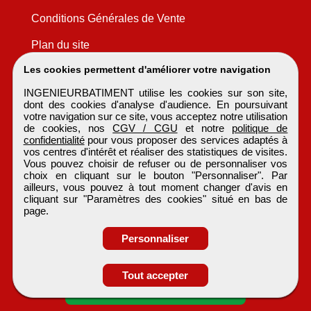
Conditions Générales de Vente
Plan du site
Les cookies permettent d'améliorer votre navigation
INGENIEURBATIMENT utilise les cookies sur son site,
dont des cookies d'analyse d'audience. En poursuivant
votre navigation sur ce site, vous acceptez notre utilisation
de cookies, nos
CGV / CGU
et notre
politique de
confidentialité
pour vous proposer des services adaptés à
vos centres d'intérêt et réaliser des statistiques de visites.
Vous pouvez choisir de refuser ou de personnaliser vos
choix en cliquant sur le bouton "Personnaliser". Par
ailleurs, vous pouvez à tout moment changer d'avis en
cliquant sur "Paramètres des cookies" situé en bas de
page.
Personnaliser
Obtenir ses
Tout accepter
coordonnées
INGENIEURBATIMENT
Tous droits réservés © 1999 - 2026