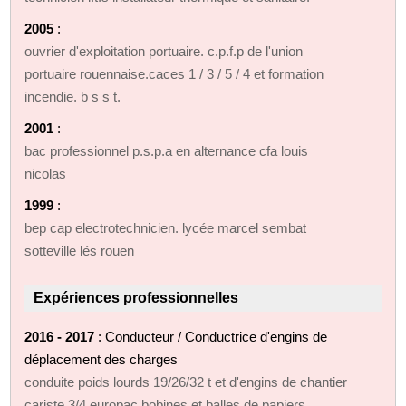
2005
:
ouvrier d'exploitation portuaire. c.p.f.p de l'union
portuaire rouennaise.caces 1 / 3 / 5 / 4 et formation
incendie. b s s t.
2001
:
bac professionnel p.s.p.a en alternance cfa louis
nicolas
1999
:
bep cap electrotechnicien. lycée marcel sembat
sotteville lés rouen
Expériences professionnelles
2016 - 2017
: Conducteur / Conductrice d'engins de
déplacement des charges
conduite poids lourds 19/26/32 t et d'engins de chantier
cariste 3/4 europac bobines et balles de papiers.