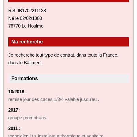
Réf. IB1702211138
Né le 02/02/1980
76770 Le Houlme
Ma recherche
Je recherche tout type de contrat, dans toute la France,
dans le Bâtiment.
Formations
10/2018
:
remise jour des caces 1/3/4 valable jusqu'au .
2017
:
groupe promotrans.
2011
:
technicien i.t.s installateur thermique et sanitaire.