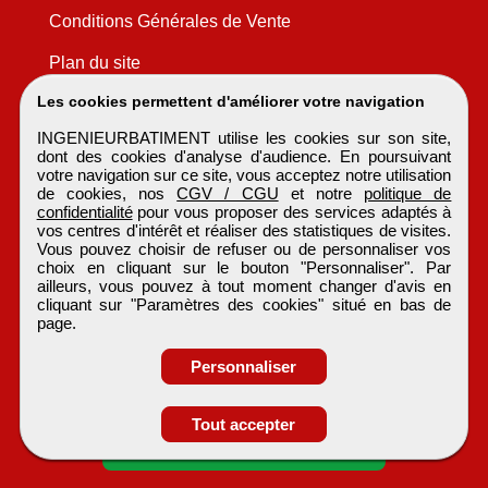
Conditions Générales de Vente
Plan du site
Les cookies permettent d'améliorer votre navigation
INGENIEURBATIMENT utilise les cookies sur son site,
dont des cookies d'analyse d'audience. En poursuivant
votre navigation sur ce site, vous acceptez notre utilisation
de cookies, nos
CGV / CGU
et notre
politique de
confidentialité
pour vous proposer des services adaptés à
vos centres d'intérêt et réaliser des statistiques de visites.
Vous pouvez choisir de refuser ou de personnaliser vos
choix en cliquant sur le bouton "Personnaliser". Par
ailleurs, vous pouvez à tout moment changer d'avis en
cliquant sur "Paramètres des cookies" situé en bas de
page.
Personnaliser
Obtenir ses
Tout accepter
coordonnées
INGENIEURBATIMENT
Tous droits réservés © 1999 - 2026