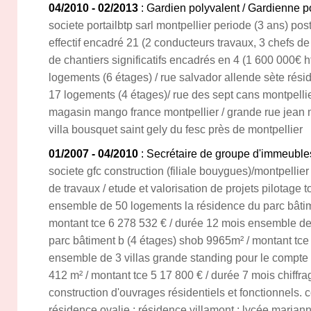
04/2010 - 02/2013
: Gardien polyvalent / Gardienne 
societe portailbtp sarl montpellier periode (3 ans) pos
effectif encadré 21 (2 conducteurs travaux, 3 chefs de
de chantiers significatifs encadrés en 4 (1 600 000€ h
logements (6 étages) / rue salvador allende sète rési
17 logements (4 étages)/ rue des sept cans montpellier
magasin mango france montpellier / grande rue jean m
villa bousquet saint gely du fesc près de montpellier
01/2007 - 04/2010
: Secrétaire de groupe d'immeuble
societe gfc construction (filiale bouygues)/montpellie
de travaux / etude et valorisation de projets pilotage t
ensemble de 50 logements la résidence du parc bâtim
montant tce 6 278 532 € / durée 12 mois ensemble de
parc bâtiment b (4 étages) shob 9965m² / montant tce
ensemble de 3 villas grande standing pour le compte
412 m² / montant tce 5 17 800 € / durée 7 mois chiffra
construction d'ouvrages résidentiels et fonctionnels. 
résidence ovalie ; résidence villamont ; lycée marian