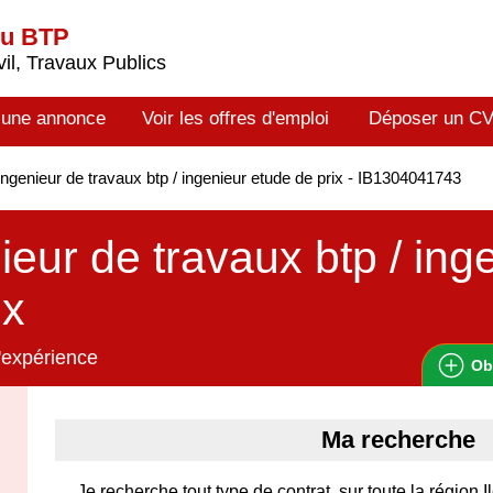
du BTP
il, Travaux Publics
 une annonce
Voir les offres d'emploi
Déposer un C
ngenieur de travaux btp / ingenieur etude de prix - IB1304041743
ieur de travaux btp / ing
ix
'expérience
Ob
Ma recherche
Je recherche tout type de contrat, sur toute la région 