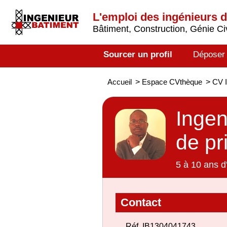
L'emploi des ingénieurs 
Bâtiment, Construction, Génie Civ
Sourcer un profil
Déposer
Accueil
>
Espace CVthèque
>
CV I
Ingen
de pr
5 à 10 ans d
Contact
Réf. IB1304041743