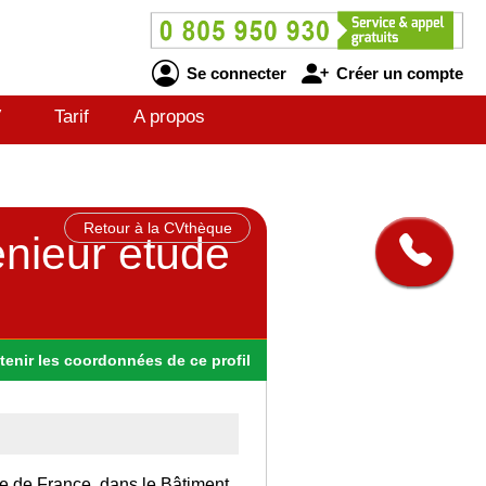
Se connecter
Créer un compte
V
Tarif
A propos
Retour à la CVthèque
enieur etude
tenir
les
coordonnées
de ce profil
Ile de France, dans le Bâtiment.