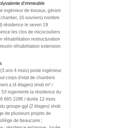
polyvalente d'immeuble
te ingénieur de travaux, gérant
 chantier, 16 ouvriers) nombre
t) résidence le seven 19
dence les clos de micocouliers
 réhabilitation restructuration
oulin réhabilitation extension
s
r (3 ans 4 mois) poste ingénieur
out corps d'etat de chantiers
ent a (4 étages) shob m² /
 53 logements la résidence du
 6 665 228€ / durée 12 mois
 du groupe ggl (2 étages) shob
ge de plusieurs projets de
collège de beaucaire ;
ne ; résidence estanove ; lycée