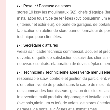
/ -
: Poseur / Poseuse de stores
stores 19 issy les moulineaux (92). chefs d'équipe (fe
installation tous type de fenêtres (pvc,bois,alminium et
(intérieur et extérieur), de porte de garages, de portai
fabrication en atelier de store banne. formateur de po
technique pour clientèles.
/ -
: Secrétaire d'affaires
weisz sarl. cadre technico commercial. accueil et pré
ouverte. enquête de satisfaction et suivi des clients. 
nouveaux contrats. elaboration de devis. déplacement
/ -
: Technicien / Technicienne après vente menuiserie
responsable s.a.v. contrôle et gestion du parc client. 
d'entretien. vente de produit dans le cadre de mes inte
des commandes fournisseurs. gestion des stocks. ass
intervention multi produits. dépannage et installation 
(pvc,bois,alminium et fer), de volets ,de stores (intérie
garages, de portails, clôtures et automatismes.