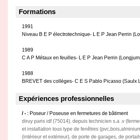
Formations
1991
Niveau B E P électrotechnique- L E P Jean Perrin (L
1989
C A P Métaux en feuilles- L E P Jean Perrin (Longjum
1988
BREVET des collèges- C E S Pablo Picasso (Saulx L
Expériences professionnelles
/ -
: Poseur / Poseuse en fermetures de bâtiment
diruy paris idf (75014). depuis technicien s.a .v (fer
et installation tous type de fenêtres (pvc,bois,alminium
(intérieur et extérieur), de porte de garages, de portai