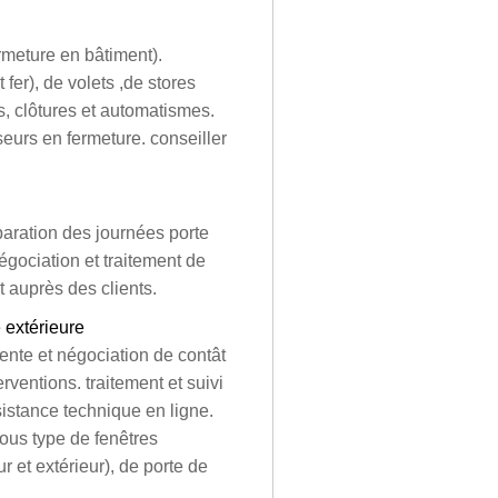
rmeture en bâtiment).
 fer), de volets ,de stores
ls, clôtures et automatismes.
seurs en fermeture. conseiller
paration des journées porte
négociation et traitement de
 auprès des clients.
 extérieure
vente et négociation de contât
rventions. traitement et suivi
istance technique en ligne.
tous type de fenêtres
ur et extérieur), de porte de