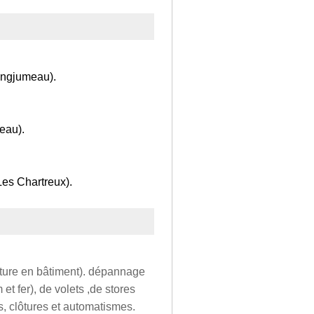
ongjumeau).
eau).
es Chartreux).
meture en bâtiment). dépannage
 et fer), de volets ,de stores
ls, clôtures et automatismes.