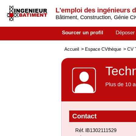
L'emploi des ingénieurs 
Bâtiment, Construction, Génie Civ
Sourcer un profil
Déposer
Accueil
>
Espace CVthèque
>
CV T
Techn
Plus de 10 a
Contact
Réf. IB1302111529