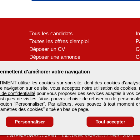
Tous les candidats
I
Toutes les offres d'emploi
P
Déposer un CV
C
Déposer une annonce
C
Témoignages utilisateurs
P
ermettent d'améliorer votre navigation
ENT utilise les cookies sur son site, dont des cookies d'analyse
e navigation sur ce site, vous acceptez notre utilisation de cookies,
e de confidentialité
pour vous proposer des services adaptés à vos cent
tistiques de visites. Vous pouvez choisir de refuser ou de personnal
 bouton "Personnaliser". Par ailleurs, vous pouvez à tout moment c
aramètres des cookies" situé en bas de page.
Personnaliser
Tout accepter
INGENIEURBATIMENT
-
Tous droits réservés © 1999 - 2026