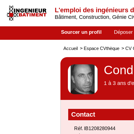
L'emploi des ingénieurs 
Bâtiment, Construction, Génie Civ
Sourcer un profil
Déposer
Accueil
>
Espace CVthèque
>
CV C
Condu
1 à 3 ans d'
Contact
Réf. IB1208280944