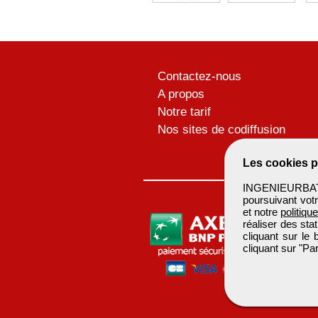
Contactez-nous
A propos
Notre tarif
Nos sites de codiffusion
Les cookies p
INGENIEURBATIM
poursuivant votr
et notre
politiqu
réaliser des sta
cliquant sur le
cliquant sur "P