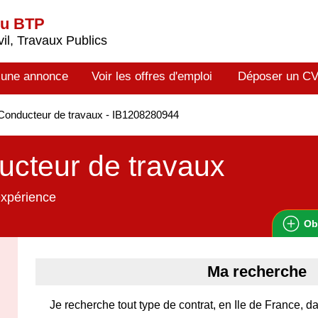
du BTP
il, Travaux Publics
 une annonce
Voir les offres d'emploi
Déposer un C
onducteur de travaux - IB1208280944
cteur de travaux
expérience
Ob
Ma recherche
Je recherche tout type de contrat, en Ile de France, d