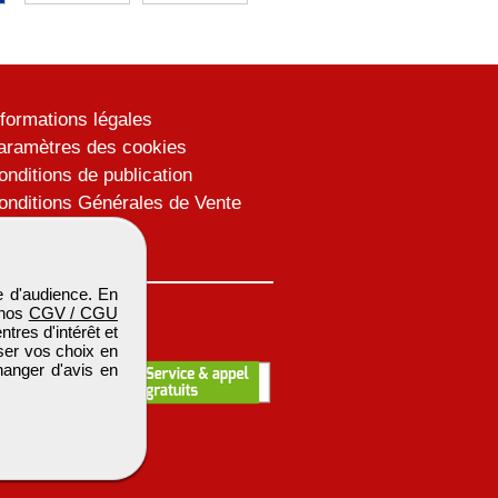
nformations légales
aramètres des cookies
onditions de publication
onditions Générales de Vente
lan du site
 d'audience. En
 nos
CGV / CGU
res d'intérêt et
iser vos choix en
hanger d'avis en