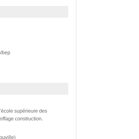
p/bep
l'école supérieure des
iffage construction.
ouville)