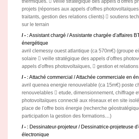
thermiques.  veille stratégique des appels d'offres 
projets (réponses aux appels d'offres photovoltaïques,
traitants, gestion des relations clients)  soutiens t
sur le terrain
/ -
: Assistant chargé / Assistante chargée d'affaires 
énergétique
avril clemessy ouest atlantique (ca 570m€) (groupe ei
solaire  veille stratégique des appels d'offres phot
appels d'offres photovoltaïques,  gestion et relations
/ -
: Attaché commercial / Attachée commerciale en é
avril quenea energie renouvelable (ca 15m€) poste ch
renouvelables  etude, dimensionnement, chiffrage et
photovoltaïques connecté aux réseaux et en site isolé
place de l'offre bois énergie (recherche géostratégiqu
participation la gestion des formations…)
/ -
: Dessinateur-projeteur / Dessinatrice-projeteuse d'
électronique