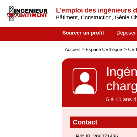
L'emploi des ingénieurs 
Bâtiment, Construction, Génie Civ
Sourcer un profil
Déposer
Accueil
>
Espace CVthèque
>
CV I
Ingén
charg
5 à 10 ans d
Contact
Réf. IB1206271436