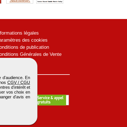
nformations légales
aramètres des cookies
onditions de publication
onditions Générales de Vente
lan du site
 d'audience. En
 nos
CGV / CGU
res d'intérêt et
iser vos choix en
hanger d'avis en