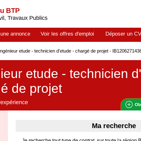
du BTP
il, Travaux Publics
 une annonce
Voir les offres d'emploi
Déposer un C
ngénieur etude - technicien d'etude - chargé de projet - IB120627143
ieur etude - technicien d
é de projet
'expérience
Ob
Ma recherche
Je recherche tout type de contrat, sur toute la région