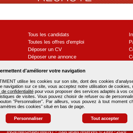
Tous les candidats
I
Toutes les offres d'emploi
P
Déposer un CV
C
Déposer une annonce
C
Témoignages utilisateurs
P
ermettent d'améliorer votre navigation
ENT utilise les cookies sur son site, dont des cookies d'analyse
e navigation sur ce site, vous acceptez notre utilisation de cookies,
e de confidentialité
pour vous proposer des services adaptés à vos cent
tistiques de visites. Vous pouvez choisir de refuser ou de personnal
 bouton "Personnaliser". Par ailleurs, vous pouvez à tout moment c
aramètres des cookies" situé en bas de page.
Personnaliser
Tout accepter
INGENIEURBATIMENT
-
Tous droits réservés © 1999 - 2026