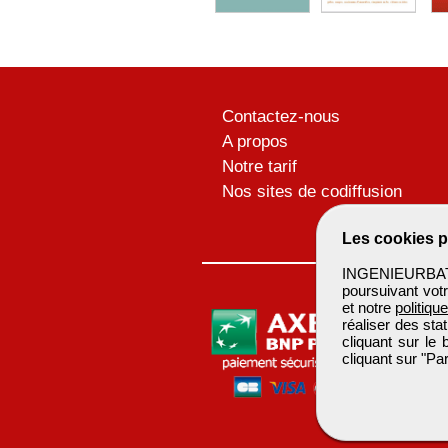
Contactez-nous
A propos
Notre tarif
Nos sites de codiffusion
Les cookies p
INGENIEURBATIM
poursuivant votr
et notre
politiqu
réaliser des sta
cliquant sur le
cliquant sur "P