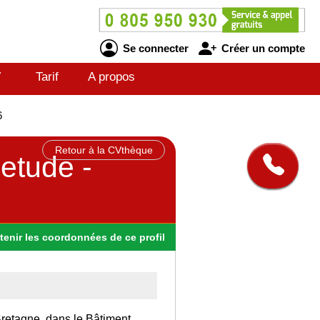
Se connecter
Créer un compte
V
Tarif
A propos
6
Retour à la CVthèque
'etude -
tenir
les
coordonnées
de ce profil
 Bretagne, dans le Bâtiment.