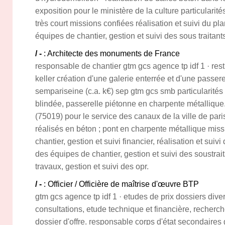
exposition pour le ministère de la culture particularité
très court missions confiées réalisation et suivi du pla
équipes de chantier, gestion et suivi des sous traitant
/ -
: Architecte des monuments de France
responsable de chantier gtm gcs agence tp idf 1 · rest
keller création d'une galerie enterrée et d'une passe
sempariseine (c.a. k€) sep gtm gcs smb particularités
blindée, passerelle piétonne en charpente métallique. 
(75019) pour le service des canaux de la ville de paris
réalisés en béton ; pont en charpente métallique mis
chantier, gestion et suivi financier, réalisation et suivi
des équipes de chantier, gestion et suivi des soustrait
travaux, gestion et suivi des opr.
/ -
: Officier / Officière de maîtrise d'œuvre BTP
gtm gcs agence tp idf 1 · etudes de prix dossiers dive
consultations, etude technique et financière, recherc
dossier d'offre. responsable corps d'état secondaires 