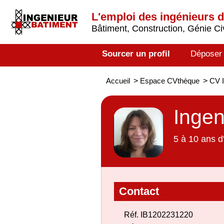
L'emploi des ingénieurs 
Bâtiment, Construction, Génie Civ
Sourcer un profil
Déposer
Accueil
>
Espace CVthèque
>
CV I
Ingen
5 à 10 ans d
Contact
Réf. IB1202231220