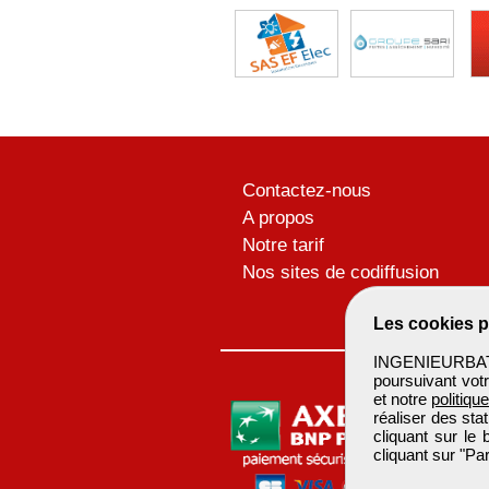
Contactez-nous
A propos
Notre tarif
Nos sites de codiffusion
Les cookies p
INGENIEURBATIM
poursuivant votr
et notre
politiqu
réaliser des sta
cliquant sur le
cliquant sur "P