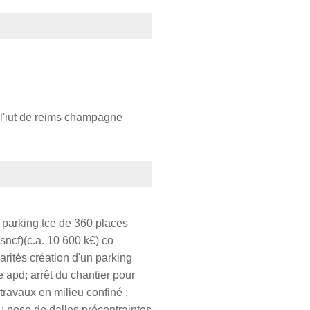
il l'iut de reims champagne
un parking tce de 360 places
sncf)(c.a. 10 600 k€) co
arités création d'un parking
 apd; arrêt du chantier pour
travaux en milieu confiné ;
 ; pose de dalles précontraintes