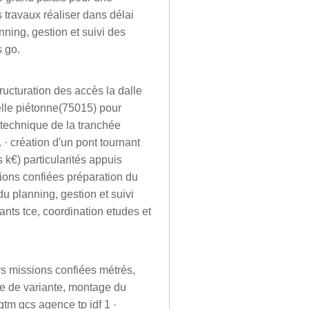
s travaux réaliser dans délai
nning, gestion et suivi des
s go.
ructuration des accès la dalle
relle piétonne(75015) pour
 technique de la tranchée
· création d'un pont tournant
 k€) particularités appuis
sions confiées préparation du
 du planning, gestion et suivi
ants tce, coordination etudes et
rs missions confiées métrés,
he de variante, montage du
gtm gcs agence tp idf 1 ·