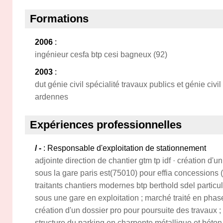
Formations
2006
:
ingénieur cesfa btp cesi bagneux (92)
2003
:
dut génie civil spécialité travaux publics et génie civ
ardennes
Expériences professionnelles
/ -
: Responsable d'exploitation de stationnement
adjointe direction de chantier gtm tp idf · création d'
sous la gare paris est(75010) pour effia concessions (
traitants chantiers modernes btp berthold sdel particul
sous une gare en exploitation ; marché traité en phase
création d'un dossier pro pour poursuite des travaux ; 
structure du parking en charpente métallique et béton