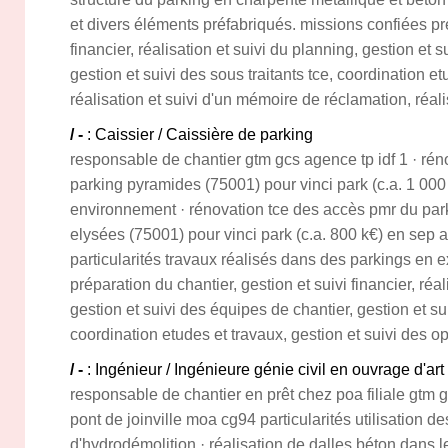
et divers éléments préfabriqués. missions confiées pré
financier, réalisation et suivi du planning, gestion et 
gestion et suivi des sous traitants tce, coordination etu
réalisation et suivi d'un mémoire de réclamation, réa
/ -
: Caissier / Caissière de parking
responsable de chantier gtm gcs agence tp idf 1 · ré
parking pyramides (75001) pour vinci park (c.a. 1 00
environnement · rénovation tce des accès pmr du par
elysées (75001) pour vinci park (c.a. 800 k€) en se
particularités travaux réalisés dans des parkings en e
préparation du chantier, gestion et suivi financier, réal
gestion et suivi des équipes de chantier, gestion et sui
coordination etudes et travaux, gestion et suivi des op
/ -
: Ingénieur / Ingénieure génie civil en ouvrage d'art
responsable de chantier en prêt chez poa filiale gtm 
pont de joinville moa cg94 particularités utilisation d
d'hydrodémolition · réalisation de dalles béton dans 