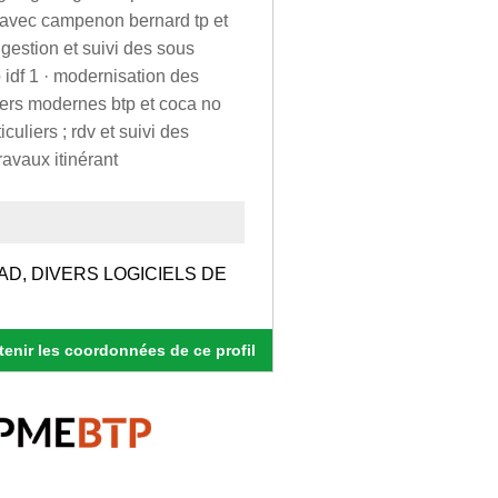
p avec campenon bernard tp et
 gestion et suivi des sous
 idf 1 · modernisation des
ers modernes btp et coca no
culiers ; rdv et suivi des
ravaux itinérant
D, DIVERS LOGICIELS DE
enir les coordonnées de ce profil