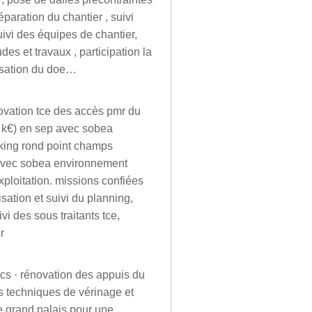
paration du chantier , suivi
suivi des équipes de chantier,
des et travaux , participation la
lisation du doe…
novation tce des accès pmr du
0 k€) en sep avec sobea
king rond point champs
p avec sobea environnement
xploitation. missions confiées
isation et suivi du planning,
vi des sous traitants tce,
r
gcs · rénovation des appuis du
es techniques de vérinage et
le grand palais pour une