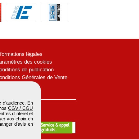
nformations légales
aramètres des cookies
onditions de publication
onditions Générales de Vente
lan du site
 d'audience. En
 nos
CGV / CGU
res d'intérêt et
iser vos choix en
hanger d'avis en