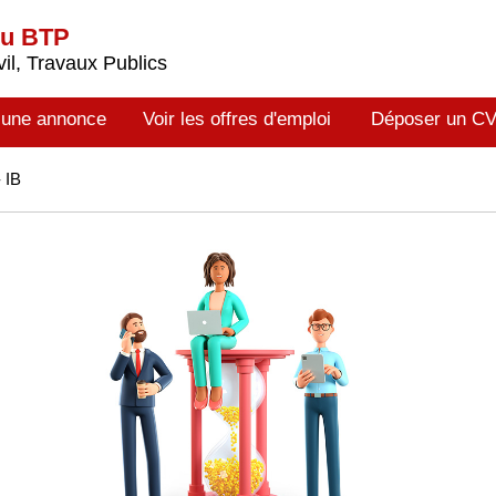
du BTP
il, Travaux Publics
 une annonce
Voir les offres d'emploi
Déposer un C
 IB