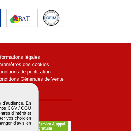
nformations légales
aramètres des cookies
onditions de publication
onditions Générales de Vente
lan du site
 d'audience. En
 nos
CGV / CGU
res d'intérêt et
iser vos choix en
hanger d'avis en