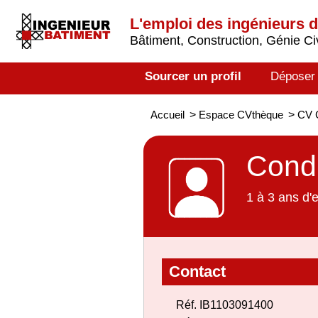
L'emploi des ingénieurs 
Bâtiment, Construction, Génie Civ
Sourcer un profil
Déposer
Accueil
>
Espace CVthèque
>
CV C
Condu
1 à 3 ans d'
Contact
Réf. IB1103091400