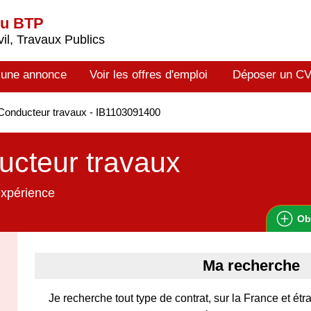
du BTP
il, Travaux Publics
 une annonce
Voir les offres d'emploi
Déposer un C
onducteur travaux - IB1103091400
cteur travaux
expérience
Ob
Ma recherche
Je recherche tout type de contrat, sur la France et é