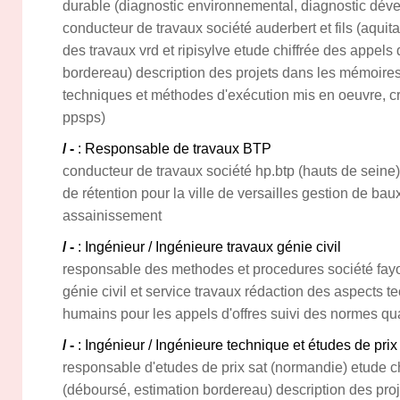
durable (diagnostic environnemental, diagnostic dév
conducteur de travaux société auderbert et fils (aquita
des travaux vrd et ripisylve etude chiffrée des appels 
bordereau) description des projets dans les mémoires
techniques et méthodes d'exécution mis en oeuvre, cr
ppsps)
/ -
: Responsable de travaux BTP
conducteur de travaux société hp.btp (hauts de seine)
de rétention pour la ville de versailles gestion de baux
assainissement
/ -
: Ingénieur / Ingénieure travaux génie civil
responsable des methodes et procedures société fayol
génie civil et service travaux rédaction des aspects t
humains pour les appels d'offres suivi des normes qual
/ -
: Ingénieur / Ingénieure technique et études de prix
responsable d'etudes de prix sat (normandie) etude ch
(déboursé, estimation bordereau) description des pro