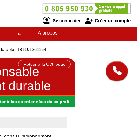
Se connecter
Créer un compte
V
Tarif
A propos
durable - IB1101261154
Retour à la CVthèque
onsable
t durable
tenir
les
coordonnées
de ce profil
ce, dans l'Environnement.