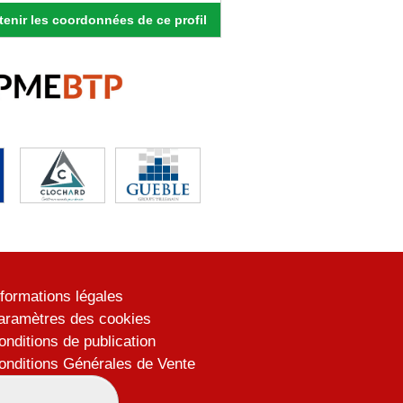
enir les coordonnées de ce profil
nformations légales
aramètres des cookies
onditions de publication
onditions Générales de Vente
lan du site