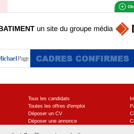
Obt
BATIMENT
un site du groupe
média
Tous les candidats
I
Toutes les offres d'emploi
P
Déposer un CV
C
Déposer une annonce
C
Témoignages utilisateurs
P