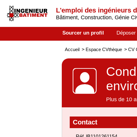
L'emploi des ingénieurs 
Bâtiment, Construction, Génie Civ
Sourcer un profil
Déposer
Accueil
>
Espace CVthèque
>
CV C
Condu
envi
Plus de 10 a
Contact
Réf. IB1101261154