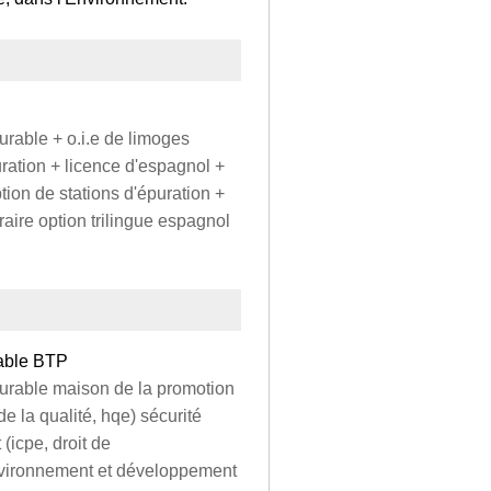
able + o.i.e de limoges
ration + licence d'espagnol +
tion de stations d'épuration +
raire option trilingue espagnol
rable BTP
rable maison de la promotion
e la qualité, hqe) sécurité
t (icpe, droit de
environnement et développement