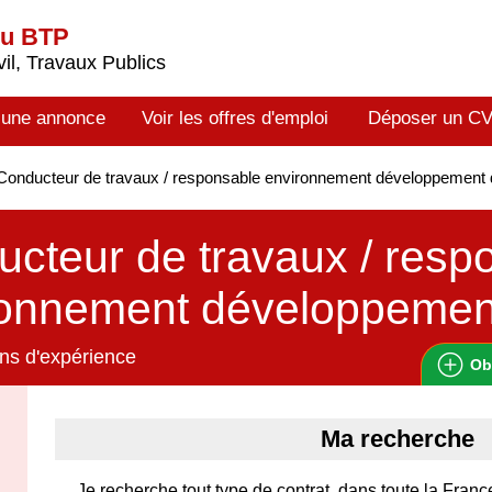
du BTP
il, Travaux Publics
 une annonce
Voir les offres d'emploi
Déposer un C
onducteur de travaux / responsable environnement développement 
cteur de travaux / resp
ronnement développemen
ns d'expérience
Ob
Ma recherche
Je recherche tout type de contrat, dans toute la Fran