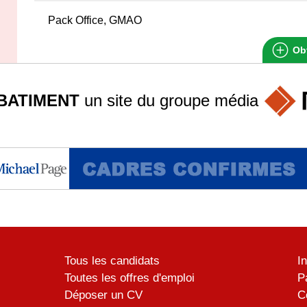
Pack Office, GMAO
Obt
BATIMENT
un site du groupe
média
Tous les candidats
I
Toutes les offres d'emploi
P
Déposer un CV
C