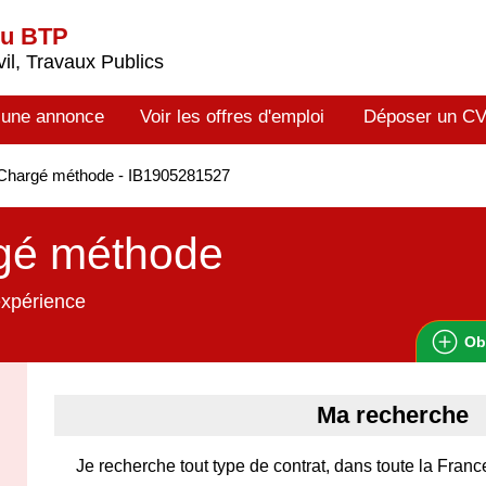
du BTP
il, Travaux Publics
 une annonce
Voir les offres d'emploi
Déposer un C
Chargé méthode - IB1905281527
gé méthode
expérience
Ob
Ma recherche
Je recherche tout type de contrat, dans toute la Franc