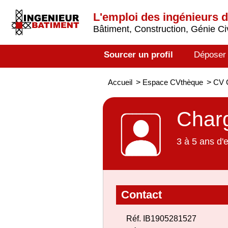
L'emploi des ingénieurs 
Bâtiment, Construction, Génie Civ
Sourcer un profil
Déposer
Accueil
>
Espace CVthèque
>
CV 
Char
3 à 5 ans d'
Contact
Réf. IB1905281527