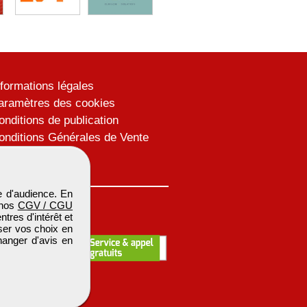
nformations légales
aramètres des cookies
onditions de publication
onditions Générales de Vente
lan du site
 d'audience. En
 nos
CGV / CGU
res d'intérêt et
iser vos choix en
hanger d'avis en