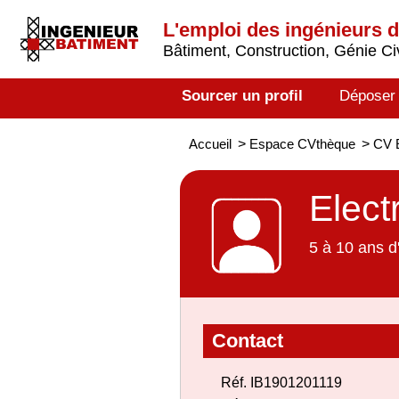
L'emploi des ingénieurs 
Bâtiment, Construction, Génie Civ
Sourcer un profil
Déposer
Accueil
>
Espace CVthèque
>
CV E
Elect
5 à 10 ans d
Contact
Réf. IB1901201119