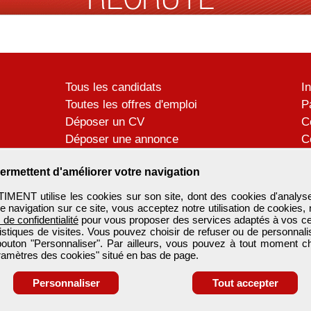
Tous les candidats
I
Toutes les offres d'emploi
P
Déposer un CV
C
Déposer une annonce
C
Témoignages utilisateurs
P
ermettent d'améliorer votre navigation
ENT utilise les cookies sur son site, dont des cookies d'analyse
e navigation sur ce site, vous acceptez notre utilisation de cookies,
e de confidentialité
pour vous proposer des services adaptés à vos cent
tistiques de visites. Vous pouvez choisir de refuser ou de personnal
 bouton "Personnaliser". Par ailleurs, vous pouvez à tout moment c
aramètres des cookies" situé en bas de page.
Personnaliser
Tout accepter